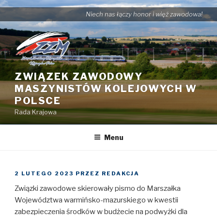
Przejdź
Niech nas łączy honor i więź zawodowa!
do
treści
ZWIĄZEK ZAWODOWY
MASZYNISTÓW KOLEJOWYCH W
POLSCE
Rada Krajowa
Menu
OPUBLIKOWANE
2 LUTEGO 2023
PRZEZ
REDAKCJA
W
Związki zawodowe skierowały pismo do Marszałka
Województwa warmińsko-mazurskiego w kwestii
zabezpieczenia środków w budżecie na podwyżki dla