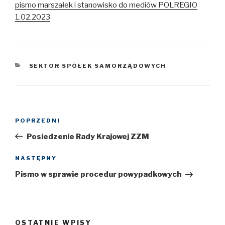
pismo marszałek i stanowisko do mediów POLREGIO
1.02.2023
KATEGORIE
SEKTOR SPÓŁEK SAMORZĄDOWYCH
Nawigacja
POPRZEDNI
Poprzedni
wpisu
wpis
Posiedzenie Rady Krajowej ZZM
NASTĘPNY
Następny
wpis
Pismo w sprawie procedur powypadkowych
OSTATNIE WPISY