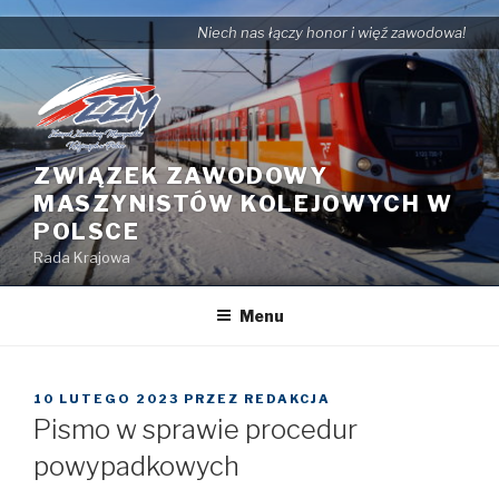
Przejdź
Niech nas łączy honor i więź zawodowa!
do
treści
ZWIĄZEK ZAWODOWY
MASZYNISTÓW KOLEJOWYCH W
POLSCE
Rada Krajowa
Menu
OPUBLIKOWANE
10 LUTEGO 2023
PRZEZ
REDAKCJA
W
Pismo w sprawie procedur
powypadkowych