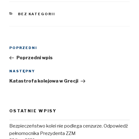
KATEGORIE
BEZ KATEGORII
Nawigacja
POPRZEDNI
Poprzedni
wpisu
wpis
Poprzedni wpis
NASTĘPNY
Następny
wpis
Katastrofa kolejowa w Grecji
OSTATNIE WPISY
Bezpieczeństwo kolei nie podlega cenzurze. Odpowiedź
pełnomocnika Prezydenta ZZM