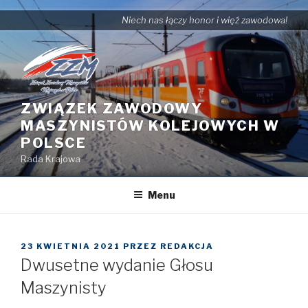
Przejdź
Niech nas łączy honor i więź zawodowa!
do
treści
ZWIĄZEK ZAWODOWY
MASZYNISTÓW KOLEJOWYCH W
POLSCE
Rada Krajowa
Menu
OPUBLIKOWANE
23 KWIETNIA 2021
PRZEZ
REDAKCJA
W
Dwusetne wydanie Głosu
Maszynisty