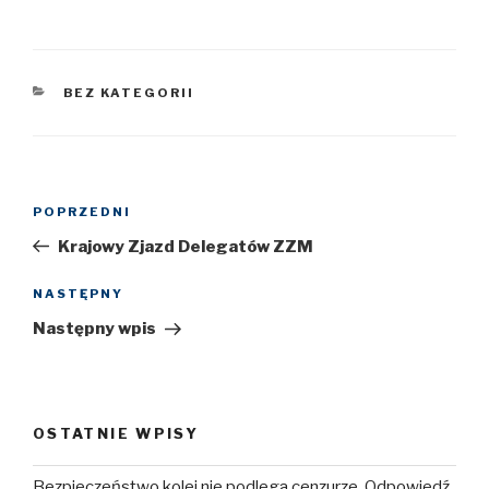
KATEGORIE
BEZ KATEGORII
Nawigacja
POPRZEDNI
Poprzedni
wpisu
wpis
Krajowy Zjazd Delegatów ZZM
NASTĘPNY
Następny
wpis
Następny wpis
OSTATNIE WPISY
Bezpieczeństwo kolei nie podlega cenzurze. Odpowiedź