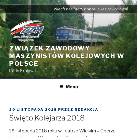
Przejdź
Niech nas łączy honor i więź zawodowa!
do
treści
ZWIĄZEK ZAWODOWY
MASZYNISTÓW KOLEJOWYCH W
POLSCE
Rada Krajowa
Menu
OPUBLIKOWANE
20 LISTOPADA 2018
PRZEZ
REDAKCJA
W
Święto Kolejarza 2018
19 listopada 2018 roku w Teatrze Wielkim – Operze