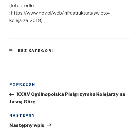
(foto źródło
: https://www.gov.pl/web/infrastruktura/swieto-
kolejarza-2018)
KATEGORIE
BEZ KATEGORII
Nawigacja
POPRZEDNI
Poprzedni
wpisu
wpis
XXXV Ogólnopolska Pielgrzymka Kolejarzy na
Jasną Górę
NASTĘPNY
Następny
wpis
Następny wpis