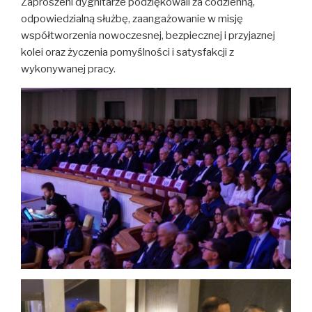
Zaproszeni dygnitarze podziękowali za codzienną,
odpowiedzialną służbę, zaangażowanie w misję
współtworzenia nowoczesnej, bezpiecznej i przyjaznej
kolei oraz życzenia pomyślności i satysfakcji z
wykonywanej pracy.