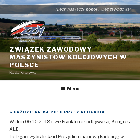
Przejdź
Niech nas łączy honor i więź zawodowa!
do
treści
ZWIĄZEK ZAWODOWY
MASZYNISTÓW KOLEJOWYCH W
POLSCE
Rada Krajowa
Menu
OPUBLIKOWANE
6 PAŹDZIERNIKA 2018
PRZEZ
REDAKCJA
W
W dniu 06.10.2018 r. we Frankfurcie odbywa się Kongres
ALE.
Delegaci wybrali skład Prezydium na nową kadencję w