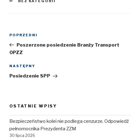
KATEGORIE
BEZ KATEGORII
Nawigacja
POPRZEDNI
Poprzedni
wpisu
wpis
Poszerzone posiedzenie Branży Transport
OPZZ
NASTĘPNY
Następny
wpis
Posiedzenie SPP
OSTATNIE WPISY
Bezpieczeństwo kolei nie podlega cenzurze. Odpowiedź
pełnomocnika Prezydenta ZZM
30 lipca 2026