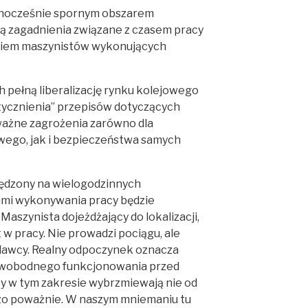
dnocześnie spornym obszarem
ą zagadnienia związane z czasem pracy
kiem maszynistów wykonujących
 pełną liberalizację rynku kolejowego
tycznienia” przepisów dotyczących
oważne zagrożenia zarówno dla
wego, jak i bezpieczeństwa samych
spędzony na wielogodzinnych
ami wykonywania pracy będzie
aszynista dojeżdżający do lokalizacji,
t w pracy. Nie prowadzi pociągu, ale
dawcy. Realny odpoczynek oznacza
i swobodnego funkcjonowania przed
ty w tym zakresie wybrzmiewają nie od
dzo poważnie. W naszym mniemaniu tu