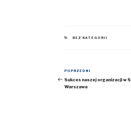
KATEGORIE
BEZ KATEGORII
Nawigacja
POPRZEDNI
Poprzedni
wpisu
wpis
Sukces naszej organizacji w
Warszawa