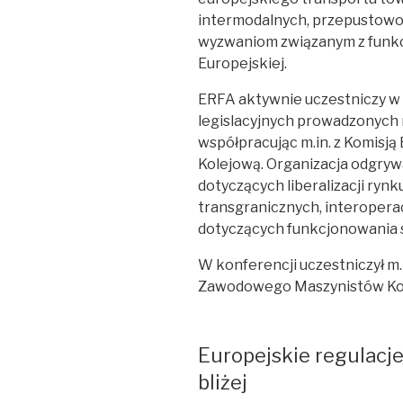
intermodalnych, przepustowoś
wyzwaniom związanym z funk
Europejskiej.
ERFA aktywnie uczestniczy w 
legislacyjnych prowadzonych n
współpracując m.in. z Komisj
Kolejową. Organizacja odgrywa
dotyczących liberalizacji ry
transgranicznych, interoperac
dotyczących funkcjonowania 
W konferencji uczestniczył m
Zawodowego Maszynistów Kole
Europejskie regulacj
bliżej