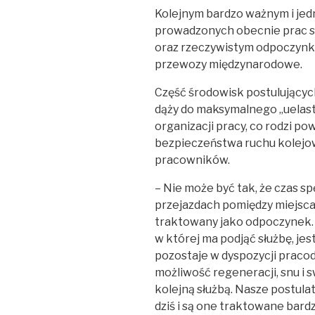
Kolejnym bardzo ważnym i je
prowadzonych obecnie prac s
oraz rzeczywistym odpoczyn
przewozy międzynarodowe.
Część środowisk postulujących
dąży do maksymalnego „uelas
organizacji pracy, co rodzi p
bezpieczeństwa ruchu kolejo
pracowników.
– Nie może być tak, że czas 
przejazdach pomiędzy miejsc
traktowany jako odpoczynek. M
w której ma podjąć służbę, jes
pozostaje w dyspozycji praco
możliwość regeneracji, snu 
kolejną służbą. Nasze postula
dziś i są one traktowane bar