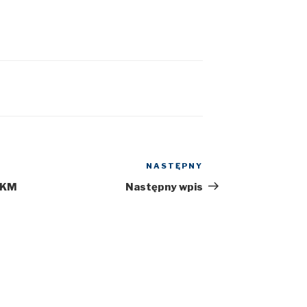
NASTĘPNY
Następny
wpis
 SKM
Następny wpis