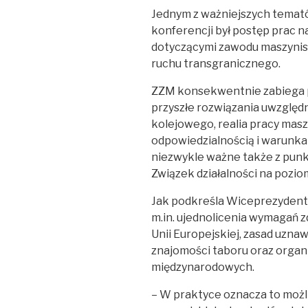
Jednym z ważniejszych temató
konferencji był postęp prac 
dotyczącymi zawodu maszynis
ruchu transgranicznego.
ZZM konsekwentnie zabiega p
przyszłe rozwiązania uwzględ
kolejowego, realia pracy mas
odpowiedzialnością i warunk
niezwykle ważne także z pun
Związek działalności na pozio
Jak podkreśla Wiceprezydent D
m.in. ujednolicenia wymagań 
Unii Europejskiej, zasad uzna
znajomości taboru oraz organ
międzynarodowych.
– W praktyce oznacza to moż