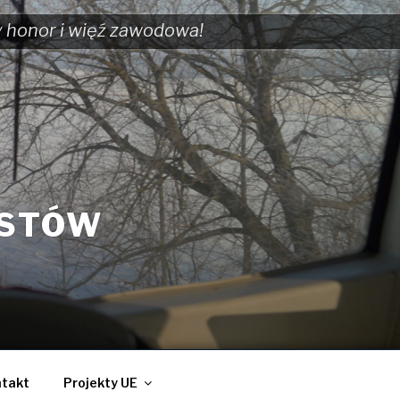
y honor i więź zawodowa!
ISTÓW
takt
Projekty UE