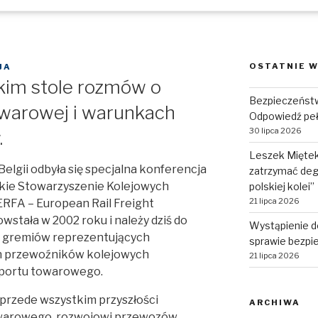
OSTATNIE W
JA
kim stole rozmów o
Bezpieczeństw
towarowej i warunkach
Odpowiedź pe
30 lipca 2026
.
Leszek Miętek:
Belgii odbyła się specjalna konferencja
zatrzymać deg
kie Stowarzyszenie Kolejowych
polskiej kolei”
21 lipca 2026
FA – European Rail Freight
owstała w 2002 roku i należy dziś do
Wystąpienie d
h gremiów reprezentujących
sprawie bezpie
h przewoźników kolejowych
21 lipca 2026
sportu towarowego.
przede wszystkim przyszłości
ARCHIWA
owarowego, rozwojowi przewozów