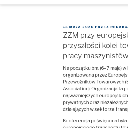
OPUBLIKOWANE
15 MAJA 2026
PRZEZ
REDAKC
W
ZZM przy europejs
przyszłości kolei 
pracy maszynistów
Na początku bm. (6–7 maja) w 
organizowana przez Europejs
Przewoźników Towarowych (ER
Association). Organizacja ta p
najważniejszych europejskic
prywatnych oraz niezależnyc
działających w sektorze tran
Konferencja poświęcona była 
europejskiego transportu t