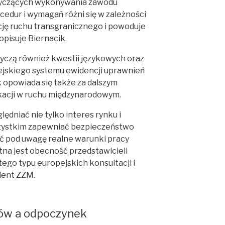
tyczących wykonywania zawodu
cedur i wymagań różni się w zależności
ację ruchu transgranicznego i powoduje
opisuje Biernacik.
yczą również kwestii językowych oraz
jskiego systemu ewidencji uprawnień
 opowiada się także za dalszym
kacji w ruchu międzynarodowym.
ędniać nie tylko interes rynku i
zystkim zapewniać bezpieczeństwo
ć pod uwagę realne warunki pracy
tna jest obecność przedstawicieli
ego typu europejskich konsultacji i
dent ZZM.
tów a odpoczynek