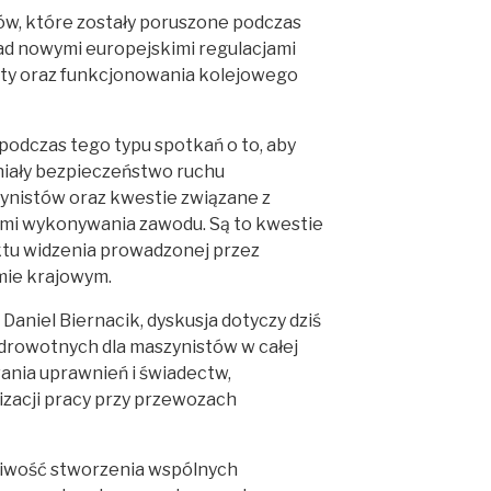
w, które zostały poruszone podczas
nad nowymi europejskimi regulacjami
ty oraz funkcjonowania kolejowego
odczas tego typu spotkań o to, aby
niały bezpieczeństwo ruchu
zynistów oraz kwestie związane z
ami wykonywania zawodu. Są to kwestie
ktu widzenia prowadzonej przez
mie krajowym.
aniel Biernacik, dyskusja dotyczy dziś
zdrowotnych dla maszynistów w całej
wania uprawnień i świadectw,
izacji pracy przy przewozach
liwość stworzenia wspólnych