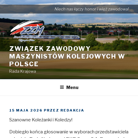
Przejdź
Niech nas łączy honor i więź zawodowa!
do
treści
ZWIĄZEK ZAWODOWY
MASZYNISTÓW KOLEJOWYCH W
POLSCE
Rada Krajowa
Menu
OPUBLIKOWANE
15 MAJA 2026
PRZEZ
REDAKCJA
W
Szanowne Koleżanki i Koledzy!
Dobiegło końca głosowanie w wyborach przedstawiciela