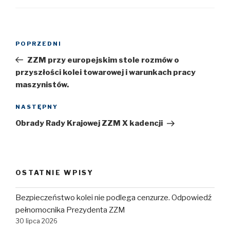
Nawigacja
POPRZEDNI
Poprzedni
wpisu
wpis
ZZM przy europejskim stole rozmów o
przyszłości kolei towarowej i warunkach pracy
maszynistów.
NASTĘPNY
Następny
wpis
Obrady Rady Krajowej ZZM X kadencji
OSTATNIE WPISY
Bezpieczeństwo kolei nie podlega cenzurze. Odpowiedź
pełnomocnika Prezydenta ZZM
30 lipca 2026