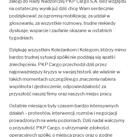
załogi do Rady Nadzorczej PKP Cargo S.A. Bez względu
na ostateczny wynik już dziś chcę Wam serdecznie
podziękować za ogromną mobilizację, za udział w
głosowaniu, za wszystkie rozmowy, trudne niekiedy
dyskusje, wsparcie i zaufanie okazane w ostatnich
tygodniach.
Dziękuję wszystkim Koleżankom i Kolegom, którzy mimo
bardzo trudnej sytuacji spółki nie poddają się apatii i
zniechęceniu. PKP Cargo przechodzi dziś przez
najpoważniejszy kryzys w swojej historii, ale właśnie w
takich momentach szczególnego znaczenia nabiera
wspólnota i zjednoczenie, odpowiedzialność za
przyszłość naszej firmy oraz naszych miejsc pracy.
Ostatnie miesiące były czasem bardzo intensywnych
działań – protestów, interwencji, rozmów i negocjacji
prowadzonych na wielu poziomach. Dziś nadal walczymy
o przyszłość PKP Cargo, o utrzymanie zdolności
operacyjnych spółki, o miejsca pracy oraz o godne