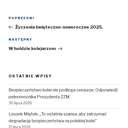
Nawigacja
POPRZEDNI
Poprzedni
wpisu
wpis
Życzenia świąteczno-noworoczne 2025.
NASTĘPNY
Następny
wpis
W hołdzie kolejarzom
OSTATNIE WPISY
Bezpieczeństwo kolei nie podlega cenzurze. Odpowiedź
pełnomocnika Prezydenta ZZM
30 lipca 2026
Leszek Miętek: „To ostatnia szansa, aby zatrzymać
degradację bezpieczeństwa na polskiej kolei”
21 lipca 2026