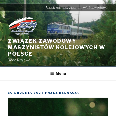
Przejdź
Niech nas łączy honor i więź zawodowa!
do
treści
ZWIĄZEK ZAWODOWY
MASZYNISTÓW KOLEJOWYCH W
POLSCE
Rada Krajowa
Menu
OPUBLIKOWANE
30 GRUDNIA 2024
PRZEZ
REDAKCJA
W