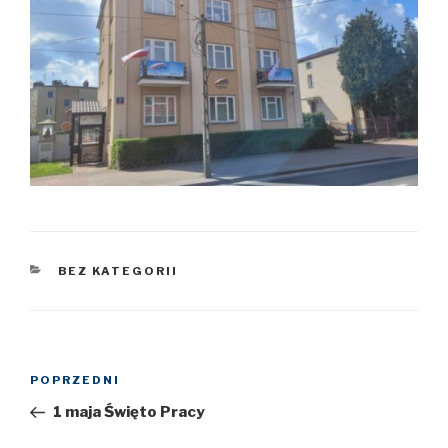
KATEGORIE
BEZ KATEGORII
Nawigacja
POPRZEDNI
Poprzedni
wpisu
wpis
1 maja Święto Pracy