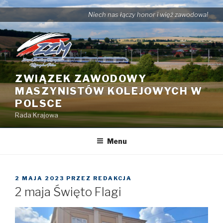
Przejdź
Niech nas łączy honor i więź zawodowa!
do
treści
ZWIĄZEK ZAWODOWY
MASZYNISTÓW KOLEJOWYCH W
POLSCE
Rada Krajowa
Menu
OPUBLIKOWANE
2 MAJA 2023
PRZEZ
REDAKCJA
W
2 maja Święto Flagi