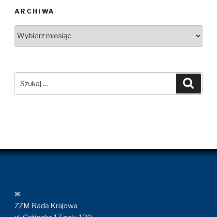
ARCHIWA
Archiwa
Szukaj:
Szuka
✉
ZZM Rada Krajowa