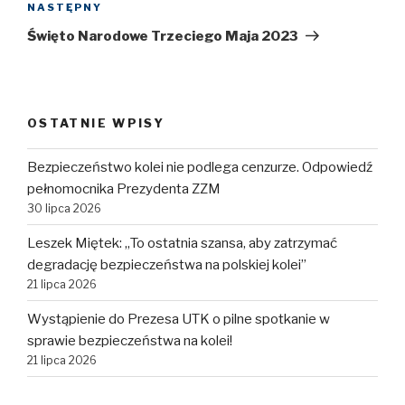
NASTĘPNY
Następny
wpis
Święto Narodowe Trzeciego Maja 2023
OSTATNIE WPISY
Bezpieczeństwo kolei nie podlega cenzurze. Odpowiedź
pełnomocnika Prezydenta ZZM
30 lipca 2026
Leszek Miętek: „To ostatnia szansa, aby zatrzymać
degradację bezpieczeństwa na polskiej kolei”
21 lipca 2026
Wystąpienie do Prezesa UTK o pilne spotkanie w
sprawie bezpieczeństwa na kolei!
21 lipca 2026