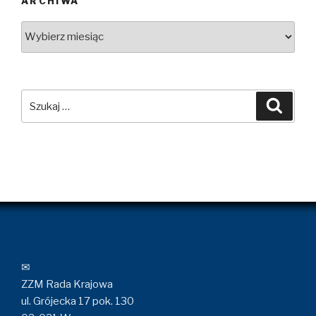
ARCHIWA
Archiwa
Szukaj:
Szuka
✉
ZZM Rada Krajowa
ul. Grójecka 17 pok. 130