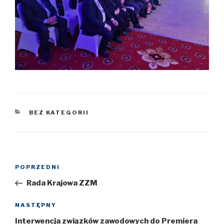
KATEGORIE
BEZ KATEGORII
Nawigacja
POPRZEDNI
Poprzedni
wpisu
wpis
Rada Krajowa ZZM
NASTĘPNY
Następny
wpis
Interwencja związków zawodowych do Premiera