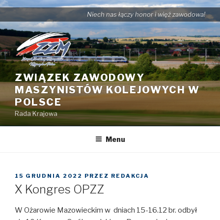
Przejdź
Niech nas łączy honor i więź zawodowa!
do
treści
ZWIĄZEK ZAWODOWY
MASZYNISTÓW KOLEJOWYCH W
POLSCE
Rada Krajowa
Menu
OPUBLIKOWANE
15 GRUDNIA 2022
PRZEZ
REDAKCJA
W
X Kongres OPZZ
W Ożarowie Mazowieckim w dniach 15-16.12 br. odbył