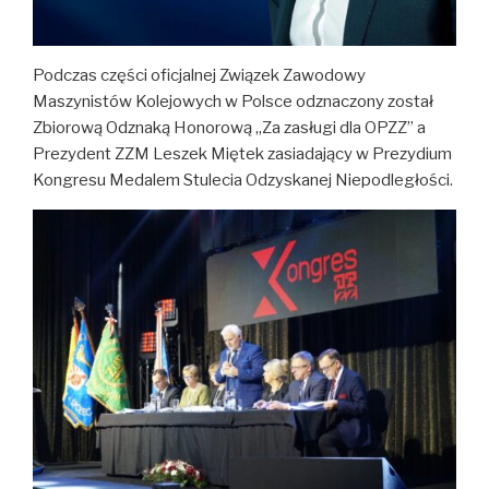
Podczas części oficjalnej Związek Zawodowy
Maszynistów Kolejowych w Polsce odznaczony został
Zbiorową Odznaką Honorową „Za zasługi dla OPZZ” a
Prezydent ZZM Leszek Miętek zasiadający w Prezydium
Kongresu Medalem Stulecia Odzyskanej Niepodległości.