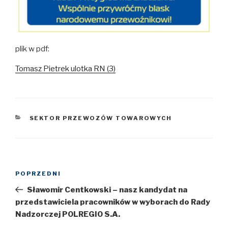
plik w pdf:
Tomasz Pietrek ulotka RN (3)
KATEGORIE
SEKTOR PRZEWOZÓW TOWAROWYCH
Nawigacja
POPRZEDNI
Poprzedni
wpisu
wpis
Sławomir Centkowski – nasz kandydat na
przedstawiciela pracowników w wyborach do Rady
Nadzorczej POLREGIO S.A.