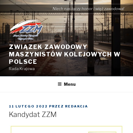
Przejdź
Niech nas łączy honor i więź zawodowa!
do
treści
ZWIĄZEK ZAWODOWY
MASZYNISTÓW KOLEJOWYCH W
POLSCE
Rada Krajowa
Menu
OPUBLIKOWANE
11 LUTEGO 2022
PRZEZ
REDAKCJA
W
Kandydat ZZM