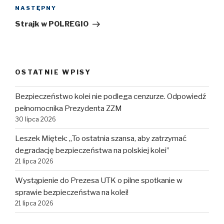
NASTĘPNY
Następny
wpis
Strajk w POLREGIO
OSTATNIE WPISY
Bezpieczeństwo kolei nie podlega cenzurze. Odpowiedź
pełnomocnika Prezydenta ZZM
30 lipca 2026
Leszek Miętek: „To ostatnia szansa, aby zatrzymać
degradację bezpieczeństwa na polskiej kolei”
21 lipca 2026
Wystąpienie do Prezesa UTK o pilne spotkanie w
sprawie bezpieczeństwa na kolei!
21 lipca 2026