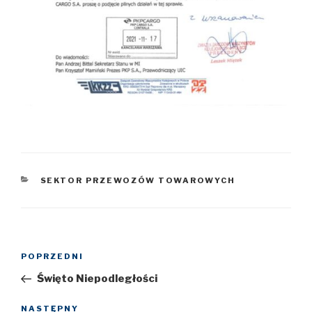
KATEGORIE
SEKTOR PRZEWOZÓW TOWAROWYCH
Nawigacja
POPRZEDNI
Poprzedni
wpisu
wpis
Święto Niepodległości
NASTĘPNY
Następny