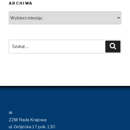
ARCHIWA
Archiwa
Szukaj:
Szuka
✉
ZZM Rada Krajowa
ul. Grójecka 17 pok. 130