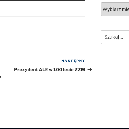
Archiwa
Szukaj:
NASTĘPNY
Następny
wpis
Prezydent ALE w 100 lecie ZZM
e