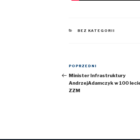
KATEGORIE
BEZ KATEGORII
Nawigacja
POPRZEDNI
Poprzedni
wpisu
wpis
Minister Infrastruktury
AndrzejAdamczyk w 100 leci
ZZM