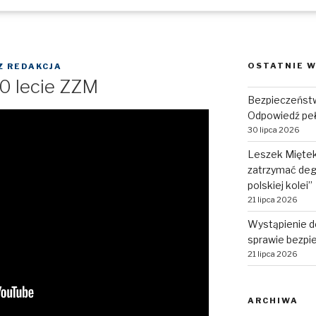
OSTATNIE W
Z
REDAKCJA
00 lecie ZZM
Bezpieczeństw
Odpowiedź pe
30 lipca 2026
Leszek Miętek:
zatrzymać deg
polskiej kolei”
21 lipca 2026
Wystąpienie d
sprawie bezpie
21 lipca 2026
ARCHIWA