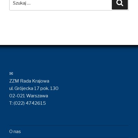
Szuka
✉
ZZM Rada Krajowa
ul. Grójecka 17 pok. 130
02-021 Warszawa
T: (022) 4742615
O nas