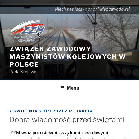
Przejdź
Niech nas łączy honor i więź zawodowa!
do
treści
ZWIĄZEK ZAWODOWY
MASZYNISTÓW KOLEJOWYCH W
POLSCE
Rada Krajowa
Menu
OPUBLIKOWANE
7 KWIETNIA 2019
PRZEZ
REDAKCJA
W
Dobra wiadomość przed świętami
ZZM wraz pozostałymi związkami zawodowymi