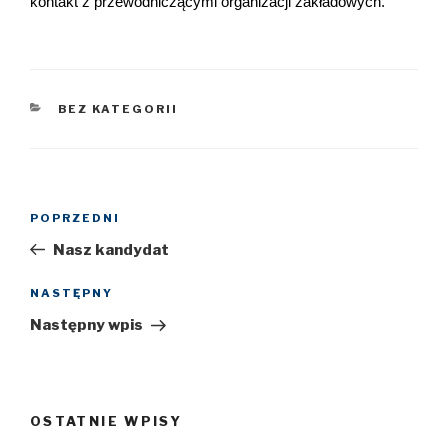
kontakt z przewodniczącymi organizacji zakładowych.
KATEGORIE
BEZ KATEGORII
Nawigacja
POPRZEDNI
Poprzedni
wpisu
wpis
Nasz kandydat
NASTĘPNY
Następny
wpis
Następny wpis
OSTATNIE WPISY