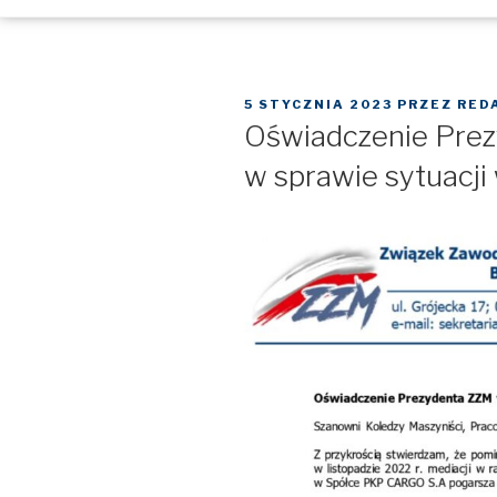
OPUBLIKOWANE
5 STYCZNIA 2023
PRZEZ
RED
W
Oświadczenie Pre
w sprawie sytuacj