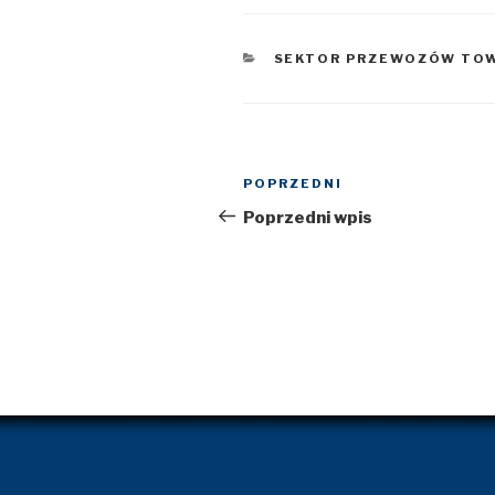
KATEGORIE
SEKTOR PRZEWOZÓW TO
Nawigacja
POPRZEDNI
Poprzedni
wpisu
wpis
Poprzedni wpis