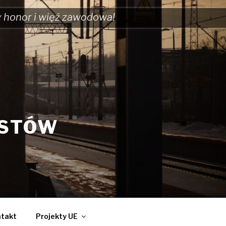
y honor i więź zawodowa!
ISTÓW
takt
Projekty UE