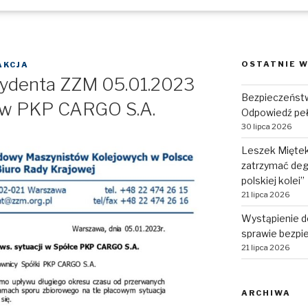
OSTATNIE W
AKCJA
zydenta ZZM 05.01.2023
Bezpieczeństw
i w PKP CARGO S.A.
Odpowiedź pe
30 lipca 2026
Leszek Miętek:
zatrzymać deg
polskiej kolei”
21 lipca 2026
Wystąpienie d
sprawie bezpie
21 lipca 2026
ARCHIWA