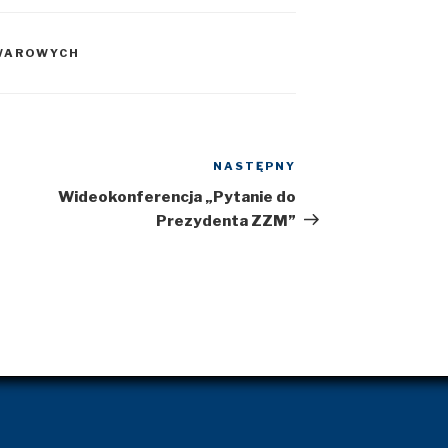
WAROWYCH
NASTĘPNY
Następny
wpis
Wideokonferencja „Pytanie do
Prezydenta ZZM”