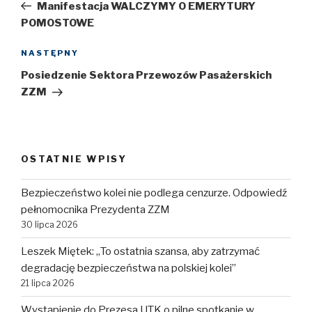
wpis
Manifestacja WALCZYMY O EMERYTURY
POMOSTOWE
NASTĘPNY
Następny
wpis
Posiedzenie Sektora Przewozów Pasażerskich
ZZM
OSTATNIE WPISY
Bezpieczeństwo kolei nie podlega cenzurze. Odpowiedź
pełnomocnika Prezydenta ZZM
30 lipca 2026
Leszek Miętek: „To ostatnia szansa, aby zatrzymać
degradację bezpieczeństwa na polskiej kolei”
21 lipca 2026
Wystąpienie do Prezesa UTK o pilne spotkanie w