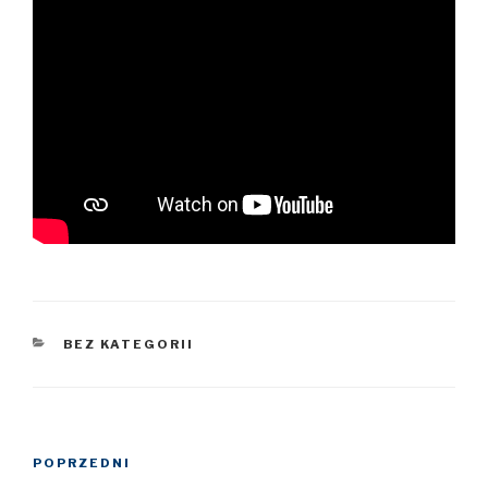
KATEGORIE
BEZ KATEGORII
Nawigacja
POPRZEDNI
Poprzedni
wpisu