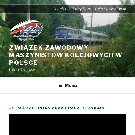
Przejdź
Niech nas łączy honor i więź zawodowa!
do
treści
ZWIĄZEK ZAWODOWY
MASZYNISTÓW KOLEJOWYCH W
POLSCE
Rada Krajowa
Menu
OPUBLIKOWANE
20 PAŹDZIERNIKA 2022
PRZEZ
REDAKCJA
W