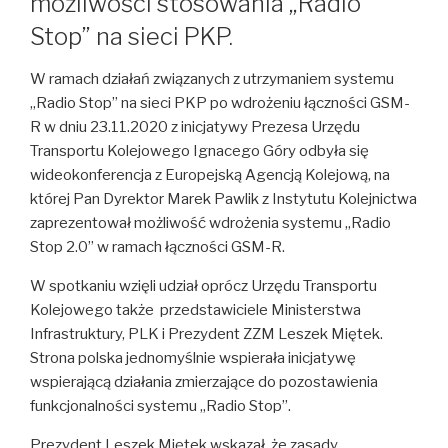
możliwości stosowania „Radio
Stop” na sieci PKP.
W ramach działań związanych z utrzymaniem systemu
„Radio Stop” na sieci PKP po wdrożeniu łączności GSM-
R w dniu 23.11.2020 z inicjatywy Prezesa Urzędu
Transportu Kolejowego Ignacego Góry odbyła się
wideokonferencja z Europejską Agencją Kolejową, na
której Pan Dyrektor Marek Pawlik z Instytutu Kolejnictwa
zaprezentował możliwość wdrożenia systemu „Radio
Stop 2.0” w ramach łączności GSM-R.
W spotkaniu wzięli udział oprócz Urzędu Transportu
Kolejowego także przedstawiciele Ministerstwa
Infrastruktury, PLK i Prezydent ZZM Leszek Miętek.
Strona polska jednomyślnie wspierała inicjatywę
wspierającą działania zmierzające do pozostawienia
funkcjonalności systemu „Radio Stop”.
Prezydent Leszek Miętek wskazał, że zasady