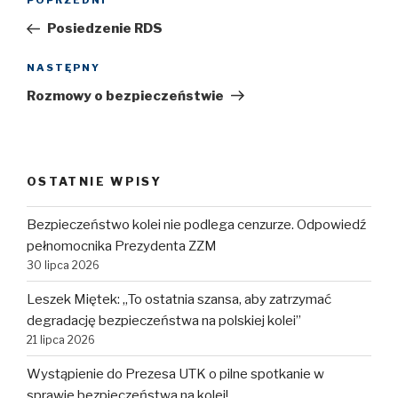
POPRZEDNI
Poprzedni
wpisu
wpis
Posiedzenie RDS
NASTĘPNY
Następny
wpis
Rozmowy o bezpieczeństwie
OSTATNIE WPISY
Bezpieczeństwo kolei nie podlega cenzurze. Odpowiedź
pełnomocnika Prezydenta ZZM
30 lipca 2026
Leszek Miętek: „To ostatnia szansa, aby zatrzymać
degradację bezpieczeństwa na polskiej kolei”
21 lipca 2026
Wystąpienie do Prezesa UTK o pilne spotkanie w
sprawie bezpieczeństwa na kolei!