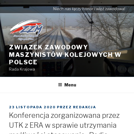
Przejdź
Niech nas łączy honor i więź zawodowa!
do
treści
ZWIĄZEK ZAWODOWY
MASZYNISTÓW KOLEJOWYCH W
POLSCE
Rada Krajowa
Menu
OPUBLIKOWANE
23 LISTOPADA 2020
PRZEZ
REDAKCJA
W
Konferencja zorganizowana przez
UTK z ERA w sprawie utrzymania