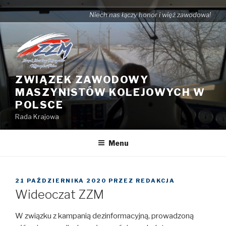
Przejdź
Niech nas łączy honor i więź zawodowa!
do
treści
ZWIĄZEK ZAWODOWY
MASZYNISTÓW KOLEJOWYCH W
POLSCE
Rada Krajowa
Menu
OPUBLIKOWANE
21 PAŹDZIERNIKA 2020
PRZEZ
REDAKCJA
W
Wideoczat ZZM
W związku z kampanią dezinformacyjną, prowadzoną