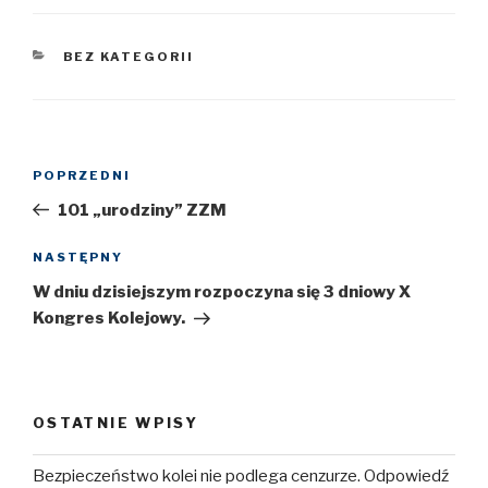
KATEGORIE
BEZ KATEGORII
Nawigacja
POPRZEDNI
Poprzedni
wpisu
wpis
101 „urodziny” ZZM
NASTĘPNY
Następny
wpis
W dniu dzisiejszym rozpoczyna się 3 dniowy X
Kongres Kolejowy.
OSTATNIE WPISY
Bezpieczeństwo kolei nie podlega cenzurze. Odpowiedź