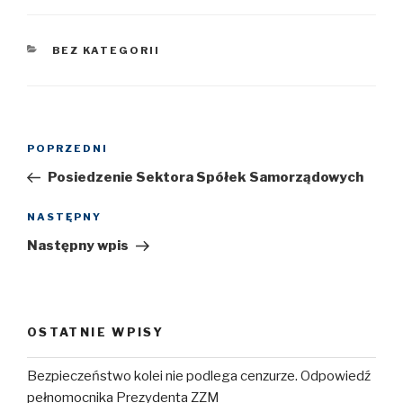
KATEGORIE
BEZ KATEGORII
Nawigacja
POPRZEDNI
Poprzedni
wpisu
wpis
Posiedzenie Sektora Spółek Samorządowych
NASTĘPNY
Następny
wpis
Następny wpis
OSTATNIE WPISY
Bezpieczeństwo kolei nie podlega cenzurze. Odpowiedź
pełnomocnika Prezydenta ZZM