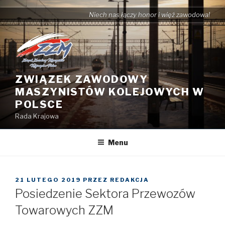
Przejdź
Niech nas łączy honor i więź zawodowa!
do
treści
ZWIĄZEK ZAWODOWY
MASZYNISTÓW KOLEJOWYCH W
POLSCE
Rada Krajowa
Menu
OPUBLIKOWANE
21 LUTEGO 2019
PRZEZ
REDAKCJA
W
Posiedzenie Sektora Przewozów
Towarowych ZZM