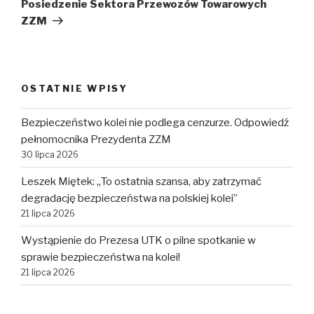
wpis
Posiedzenie Sektora Przewozów Towarowych
ZZM
OSTATNIE WPISY
Bezpieczeństwo kolei nie podlega cenzurze. Odpowiedź
pełnomocnika Prezydenta ZZM
30 lipca 2026
Leszek Miętek: „To ostatnia szansa, aby zatrzymać
degradację bezpieczeństwa na polskiej kolei”
21 lipca 2026
Wystąpienie do Prezesa UTK o pilne spotkanie w
sprawie bezpieczeństwa na kolei!
21 lipca 2026