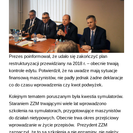
Prezes poinformował, że udało się zakończyć plan
restrukturyzacji przewidziany na 2018 r. – obecnie trwają
kontrole edytu. Potwierdził, że na uwadze mają sytuacje
finansową maszynistów, nie padły jednak żadne deklaracje
co do czasu wprowadzenia czy kwot podwyżek.
Kolejnym tematem poruszanym była kwestia symulatorów.
Staraniem ZZM trwającymi wiele lat wprowadzono
szkolenia na symulatorach, przygotowujące
mas
zynistów
do działań nietypowych. Obecnie trwa okres przejściowy
wprowadzanie w życie przepisów. Prezydent ZZM
zaznaczył, że to są szkolenia a nie egzaminy, nie należy