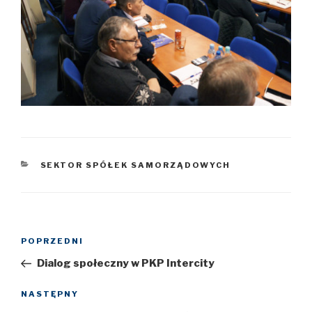
KATEGORIE
SEKTOR SPÓŁEK SAMORZĄDOWYCH
Nawigacja
POPRZEDNI
Poprzedni
wpisu
wpis
Dialog społeczny w PKP Intercity
NASTĘPNY
Następny