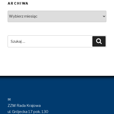
ARCHIWA
Archiwa
Szukaj:
Szuka
✉
ZZM Rada Krajowa
ul. Grójecka 17 pok. 130