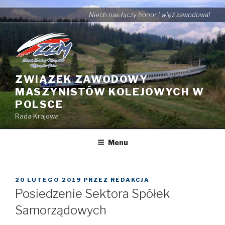
Przejdź
Niech nas łączy honor i więź zawodowa!
do
treści
ZWIĄZEK ZAWODOWY
MASZYNISTÓW KOLEJOWYCH W
POLSCE
Rada Krajowa
Menu
OPUBLIKOWANE
20 LUTEGO 2019
PRZEZ
REDAKCJA
W
Posiedzenie Sektora Spółek
Samorządowych