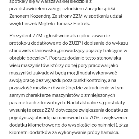
spotkały się w warszawskiej siedzibie z
przedstawicielem załogi, członkiem Zarządu spółki –
Zenonem Kozendrą. Ze strony ZZM w spotkaniu udział
wzięli Leszek Miętek i Tomasz Pietrek.
Prezydent ZZM zgłosił wniosek o pilne zawarcie
protokołu dodatkowego do ZUZP i dopisanie do wykazu
stanowisk stanowiska „prowadzący pojazdy trakcyjne w
obrębie bocznicy”. Poprzez dodanie tego stanowiska
wielu maszynistów, którzy do tej pory pracowali jako
maszyniści zakładowi będą mogli nadal wykonywać
swoją pracę bez wyjazdu poza punkt kontrolny, a na
przyszłość możliwe również będzie zatrudnienie w tym
samym charakterze maszynistów o zmniejszonych
parametrach zdrowotnych. Nadal aktualne są postulaty
wysunięte przez ZZM dotyczące zwiększenia dodatku za
pojedynczą obsadę na manewrach do 70%, zwiększenia
dodatku kilometrowego do wysokości co najmniej 1 zł za
kilometr i dodatków za wykonywanie próby hamulca.