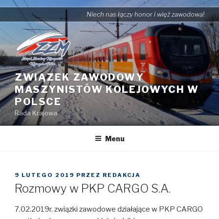
Przejdź
Niech nas łączy honor i więź zawodowa!
do
treści
ZWIĄZEK ZAWODOWY
MASZYNISTÓW KOLEJOWYCH W
POLSCE
Rada Krajowa
Menu
OPUBLIKOWANE
9 LUTEGO 2019
PRZEZ
REDAKCJA
W
Rozmowy w PKP CARGO S.A.
7.02.2019r. związki zawodowe działające w PKP CARGO