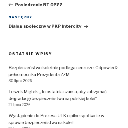
wpisu
wpis
Posiedzenie BT OPZZ
NASTĘPNY
Następny
wpis
Dialog społeczny w PKP Intercity
OSTATNIE WPISY
Bezpieczeństwo kolei nie podlega cenzurze. Odpowiedź
pełnomocnika Prezydenta ZZM
30 lipca 2026
Leszek Miętek: „To ostatnia szansa, aby zatrzymać
degradację bezpieczeństwa na polskiej kolei”
21 lipca 2026
Wystąpienie do Prezesa UTK o pilne spotkanie w
sprawie bezpieczeństwa na kolei!