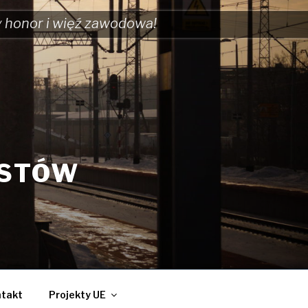
y honor i więź zawodowa!
ISTÓW
takt
Projekty UE