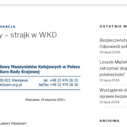
OSTATNIE W
DAKCJA
 – strajk w WKD
Bezpieczeństw
Odpowiedź pe
30 lipca 2026
Leszek Miętek:
zatrzymać deg
polskiej kolei”
21 lipca 2026
Wystąpienie d
sprawie bezpie
21 lipca 2026
ARCHIWA