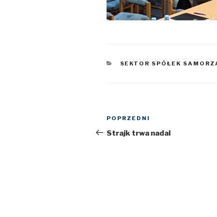
KATEGORIE
SEKTOR SPÓŁEK SAMOR
Nawigacja
POPRZEDNI
Poprzedni
wpisu
wpis
Strajk trwa nadal