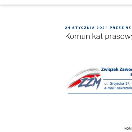
OPUBLIKOWANE
24 STYCZNIA 2024
PRZEZ
RE
W
Komunikat prasowy