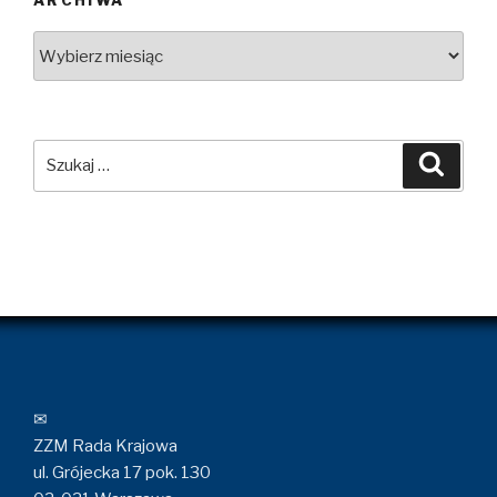
Archiwa
Szukaj:
Szuka
✉
ZZM Rada Krajowa
ul. Grójecka 17 pok. 130