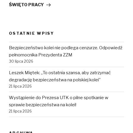
wpis
ŚWIĘTO PRACY
OSTATNIE WPISY
Bezpieczeństwo kolei nie podlega cenzurze. Odpowiedź
pełnomocnika Prezydenta ZZM
30 lipca 2026
Leszek Miętek: „To ostatnia szansa, aby zatrzymać
degradację bezpieczeństwa na polskiej kolei”
21 lipca 2026
Wystąpienie do Prezesa UTK o pilne spotkanie w
sprawie bezpieczeństwa na kolei!
21 lipca 2026
ARCHIWA