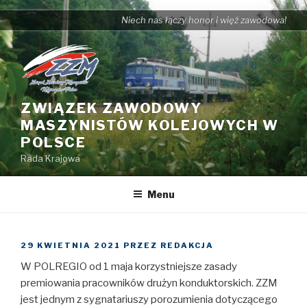
Przejdź
Niech nas łączy honor i więź zawodowa!
do
treści
ZWIĄZEK ZAWODOWY
MASZYNISTÓW KOLEJOWYCH W
POLSCE
Rada Krajowa
Menu
OPUBLIKOWANE
29 KWIETNIA 2021
PRZEZ
REDAKCJA
W
W POLREGIO od 1 maja korzystniejsze zasady
premiowania pracowników drużyn konduktorskich. ZZM
jest jednym z sygnatariuszy porozumienia dotyczącego