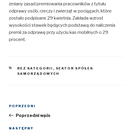
zmiany zasad premiowania pracowników z tytułu
odprawy osób, rzeczy i zwierząt w pociągach, które
zostało podpisane 29 kwietnia. Zakłada wzrost
wysokości stawek będących podstawą do naliczenia
premii za odprawę przy użyciu kas mobilnych o 29
procent.
KATEGORIE
BEZ KATEGORII
,
SEKTOR SPÓŁEK
SAMORZĄDOWYCH
Nawigacja
POPRZEDNI
Poprzedni
wpisu
wpis
Poprzedni wpis
NASTĘPNY
Następny