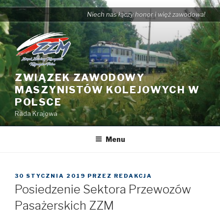
Przejdź
Niech nas łączy honor i więź zawodowa!
do
treści
ZWIĄZEK ZAWODOWY
MASZYNISTÓW KOLEJOWYCH W
POLSCE
Rada Krajowa
Menu
OPUBLIKOWANE
30 STYCZNIA 2019
PRZEZ
REDAKCJA
W
Posiedzenie Sektora Przewozów
Pasażerskich ZZM