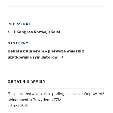
Nawigacja
POPRZEDNI
Poprzedni
wpisu
wpis
1 Kongres Rozwoju Kolei
NASTĘPNY
Następny
wpis
Debata z Kurierem – pierwsze wnioski z
użytkowania symulatorów
OSTATNIE WPISY
Bezpieczeństwo kolei nie podlega cenzurze. Odpowiedź
pełnomocnika Prezydenta ZZM
30 lipca 2026