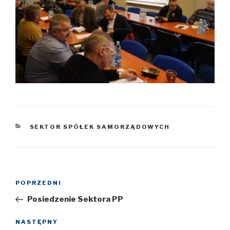
KATEGORIE
SEKTOR SPÓŁEK SAMORZĄDOWYCH
Nawigacja
POPRZEDNI
Poprzedni
wpisu
wpis
Posiedzenie Sektora PP
NASTĘPNY
Następny