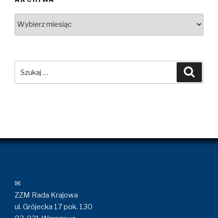
Archiwa
Szukaj:
Szuka
✉
ZZM Rada Krajowa
ul. Grójecka 17 pok. 130