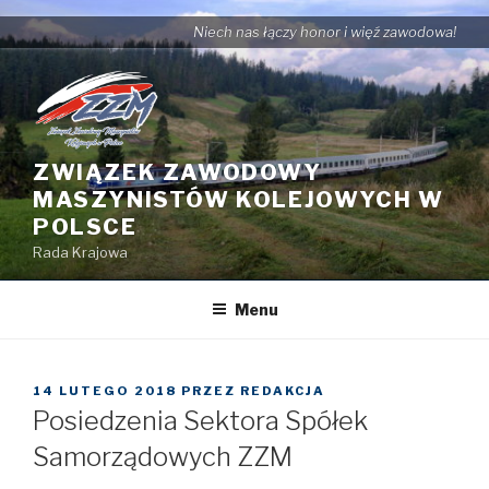
Przejdź
Niech nas łączy honor i więź zawodowa!
do
treści
ZWIĄZEK ZAWODOWY
MASZYNISTÓW KOLEJOWYCH W
POLSCE
Rada Krajowa
Menu
OPUBLIKOWANE
14 LUTEGO 2018
PRZEZ
REDAKCJA
W
Posiedzenia Sektora Spółek
Samorządowych ZZM