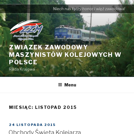
Przejdź
Niech nas łączy honor i więź zawodowa!
do
treści
ZWIĄZEK ZAWODOWY
MASZYNISTÓW KOLEJOWYCH W
POLSCE
Rada Krajowa
Menu
MIESIĄC: LISTOPAD 2015
OPUBLIKOWANE
24 LISTOPADA 2015
W
Obchody Święta Kolejarza