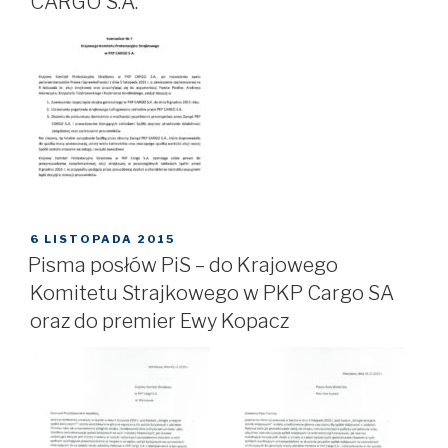
CARGO S.A.
OPUBLIKOWANE
6 LISTOPADA 2015
W
Pisma posłów PiS – do Krajowego
Komitetu Strajkowego w PKP Cargo SA
oraz do premier Ewy Kopacz