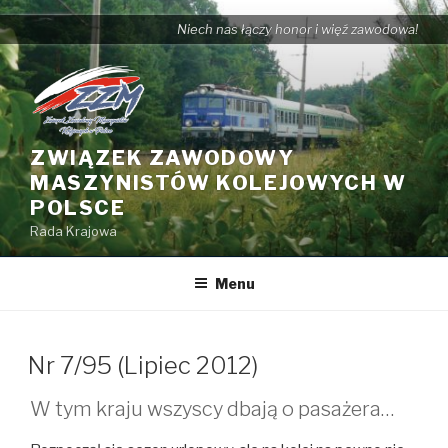
Przejdź
Niech nas łączy honor i więź zawodowa!
do
treści
ZWIĄZEK ZAWODOWY
MASZYNISTÓW KOLEJOWYCH W
POLSCE
Rada Krajowa
Menu
Nr 7/95 (Lipiec 2012)
W tym kraju wszyscy dbają o pasażera…