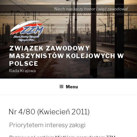
Przejdź
Niech nas łączy honor i więź zawodowa!
do
treści
ZWIĄZEK ZAWODOWY
MASZYNISTÓW KOLEJOWYCH W
POLSCE
Rada Krajowa
Menu
Nr 4/80 (Kwiecień 2011)
Priorytetem interesy załogi