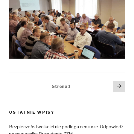
Nawigacja
Nast
Strona
1
stro
po
wpisach
OSTATNIE WPISY
Bezpieczeństwo kolei nie podlega cenzurze. Odpowiedź