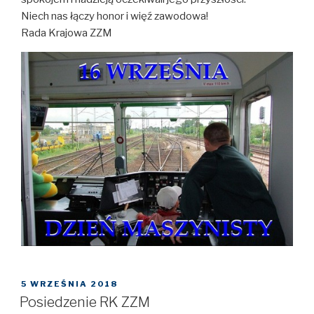
Niech nas łączy honor i więź zawodowa!
Rada Krajowa ZZM
OPUBLIKOWANE
5 WRZEŚNIA 2018
W
Posiedzenie RK ZZM