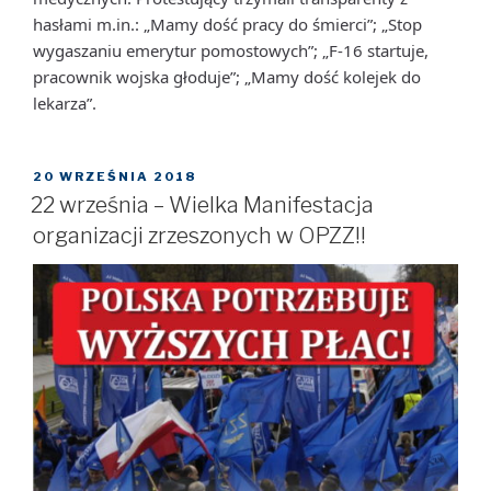
hasłami m.in.: „Mamy dość pracy do śmierci”; „Stop
wygaszaniu emerytur pomostowych”; „F-16 startuje,
pracownik wojska głoduje”; „Mamy dość kolejek do
lekarza”.
OPUBLIKOWANE
20 WRZEŚNIA 2018
W
22 września – Wielka Manifestacja
organizacji zrzeszonych w OPZZ!!