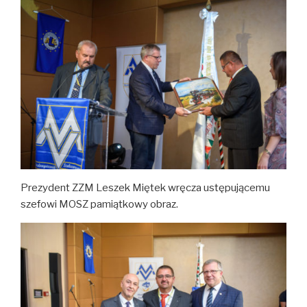
Prezydent ZZM Leszek Miętek wręcza ustępującemu
szefowi MOSZ pamiątkowy obraz.