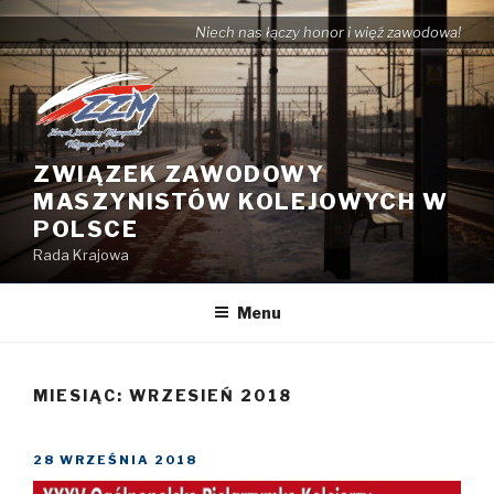
Przejdź
Niech nas łączy honor i więź zawodowa!
do
treści
ZWIĄZEK ZAWODOWY
MASZYNISTÓW KOLEJOWYCH W
POLSCE
Rada Krajowa
Menu
MIESIĄC: WRZESIEŃ 2018
OPUBLIKOWANE
28 WRZEŚNIA 2018
W