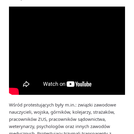
Wśród protestujących były m.in.: związki zawodowe
nauczycieli, wojska, górników, kolejarzy, strażaków,
pracowników ZUS, pracowników sądownictwa,
weterynarzy, psychologów oraz innych zawodów
medycznych. Protestujący trzymali transparenty z