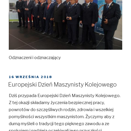
Odznaczeni i odznaczający
OPUBLIKOWANE
16 WRZEŚNIA 2018
W
Europejski Dzień Maszynisty Kolejowego
Dziś przypada Europejski Dzień Maszynisty Kolejowego.
Z tej okazji składamy życzenia bezpiecznej pracy,
powrotów do szczęśliwych rodzin, zdrowia i wszelkiej
pomyślności wszystkim maszynistom. Życzymy aby z
dumą myśleli o tradycji tego pięknego zawodu a ze
spokojem i nadzieją oczekiwali jego przyszłości.