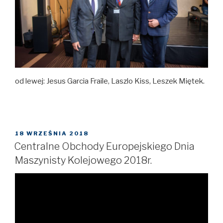
od lewej: Jesus Garcia Fraile, Laszlo Kiss, Leszek Miętek.
OPUBLIKOWANE
18 WRZEŚNIA 2018
W
Centralne Obchody Europejskiego Dnia
Maszynisty Kolejowego 2018r.