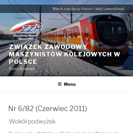
Przejdź
Niech nas łączy honor i więź zawodowa!
do
treści
ZWIĄZEK ZAWODOWY
MASZYNISTÓW KOLEJOWYCH W
POLSCE
Rada Krajowa
Menu
Nr 6/82 (Czerwiec 2011)
Wokół podwyżek