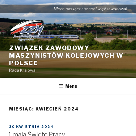
Przejdź
Niech nas łączy honor i więź zawodowa!
do
treści
ZWIĄZEK ZAWODOWY
MASZYNISTÓW KOLEJOWYCH W
POLSCE
Rada Krajowa
Menu
MIESIĄC: KWIECIEŃ 2024
OPUBLIKOWANE
30 KWIETNIA 2024
W
1 maja Święto Pracy